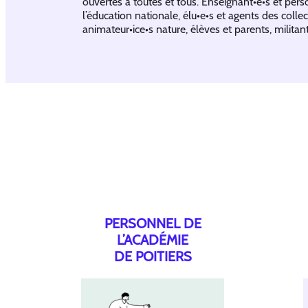
ouvertes à toutes et tous. Enseignant•e•s et per
l’éducation nationale, élu•e•s et agents des collect
animateur•ice•s nature, élèves et parents, militant
PERSONNEL DE
L’ACADÉMIE
DE POITIERS