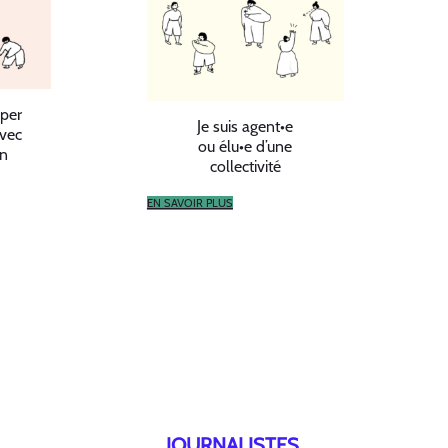
iper
Je suis agent•e
avec
ou élu•e d’une
on
collectivité
EN SAVOIR PLUS
JOURNALISTES