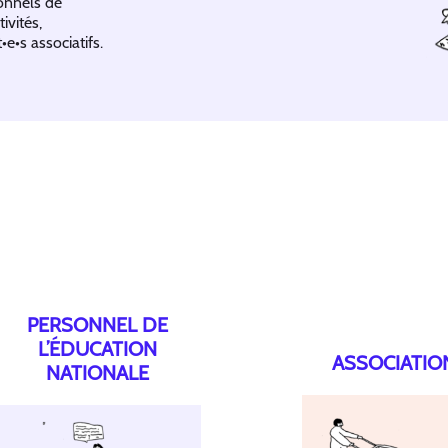
sonnels de
ivités,
•e•s associatifs.
PERSONNEL DE
L’ÉDUCATION
ASSOCIATIO
NATIONALE