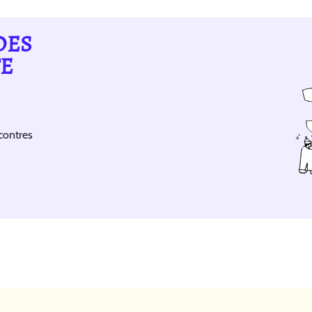
DES
TE
contres