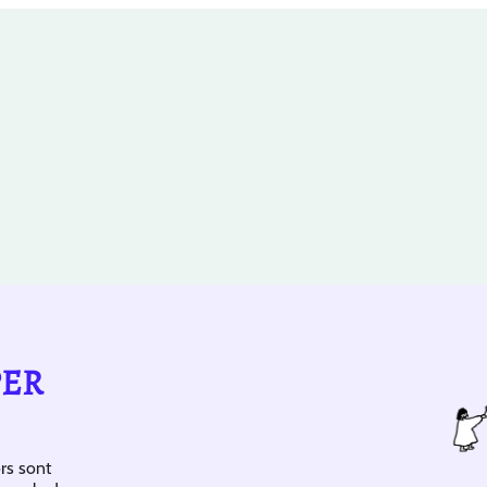
PER
rs sont