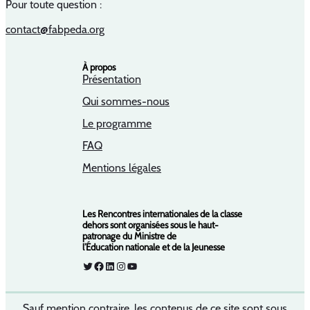
Pour toute question :
contact@fabpeda.org
À propos
Présentation
Qui sommes-nous
Le programme
FAQ
Mentions légales
Les Rencontres internationales de la classe
dehors sont organisées sous le haut-
patronage du Ministre de
l’Éducation nationale et de la Jeunesse
Twitter
Facebook
LinkedIn
Instagram
YouTube
Sauf mention contraire, les contenus de ce site sont sous