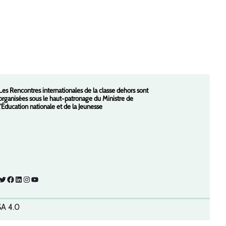
Les Rencontres internationales de la classe dehors sont
organisées sous le haut-patronage du Ministre de
l’Éducation nationale et de la Jeunesse
Twitter
Facebook
LinkedIn
Instagram
YouTube
SA 4.0